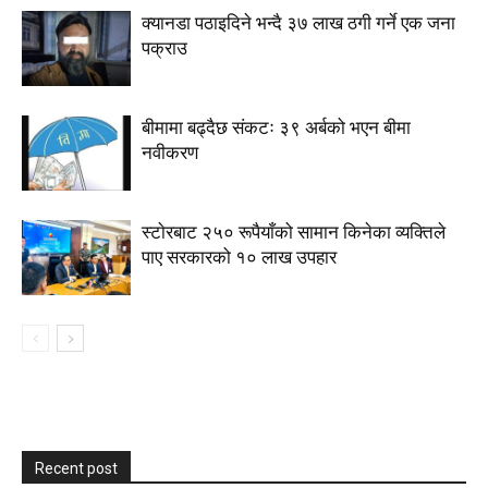
क्यानडा पठाइदिने भन्दै ३७ लाख ठगी गर्ने एक जना
पक्राउ
बीमामा बढ्दैछ संकटः ३९ अर्बको भएन बीमा
नवीकरण
स्टाेरबाट २५० रूपैयाँको सामान किनेका व्यक्तिले
पाए सरकारको १० लाख उपहार
Recent post