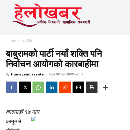
Home
राजनीति
बाबुरामको पार्टी नयाँ शक्ति पनि
निर्वाचन आयोगको कारबाहीमा
By
Humagainbasanta
-
२०७३ माघ १७, सोमबार ०४:०४
काठमाडौं १७ माघ
कानुनले