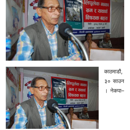
काठमाडौ,
३० साउन
। नेकपा–