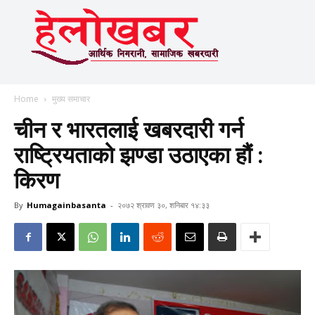
Home
मुख्य समाचार
चीन र भारतलाई खबरदारी गर्न
राष्ट्रियताको झण्डा उठाएका हौं :
किरण
By
Humagainbasanta
-
२०७२ श्रावण ३०, शनिबार १४:३३