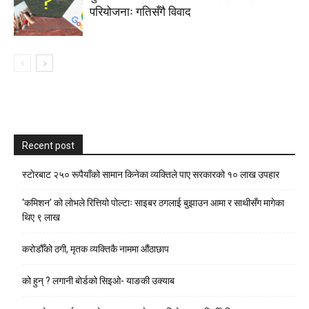
परियोजनाः गतिसँगै विवाद
Recent post
स्टाेरबाट २५० रूपैयाँको सामान किनेका व्यक्तिले पाए सरकारको १० लाख उपहार
‘कमिशन’ को लोभले रित्तियो पोल्टाः साइबर ठगलाई बुझाउन आमा र साथीसँग मागेका
थिए ९ लाख
करोडौँको ठगी, मृतक व्यक्तिकै नाममा औंठाछाप
को हुन् ? लगानी बोर्डको सिइओ- याङकी उक्याब