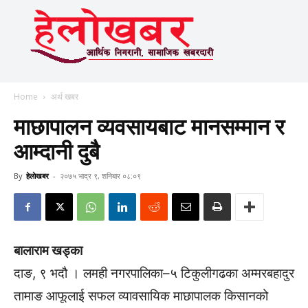
Home
अर्थ खबर
माछापालन व्यवसायबाट मानसम्मान र
आम्दानी दुबै
By
हेलाेखबर
-
२०७५ भाद्र ९, शनिबार ०८:०९
बालाराम खड्का
दाङ, ९ भदौ । लमही नगरपालिका–५ टिकुलीगढका अम्मरबहादुर
तामाङ आफूलाई सफल व्यावसायिक माछापालक किसानको