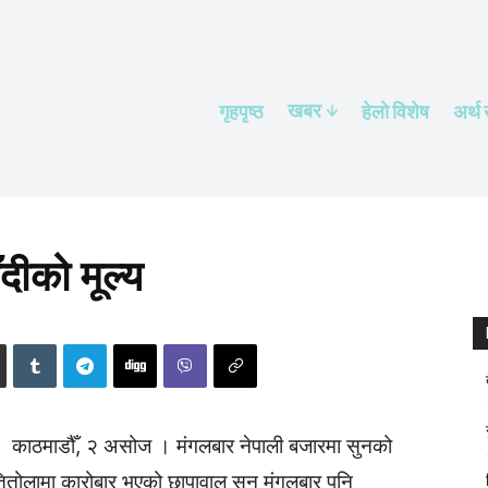
खबर
गृहपृष्ठ
हेलाे विशेष
अर्थ
दीको मूल्य
काठमाडौँ, २ असोज । मंगलबार नेपाली बजारमा सुनको
तितोलामा कारोबार भएको छापावाल सुन मंगलबार पनि