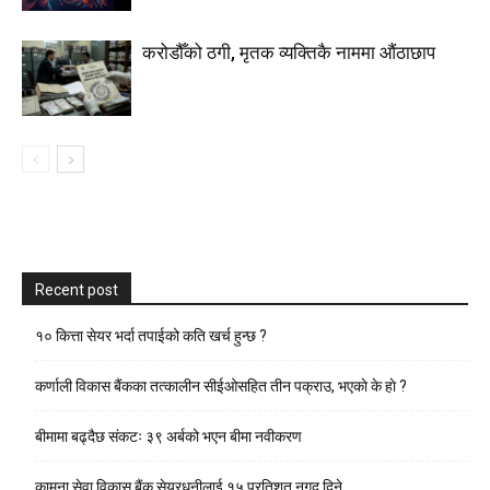
करोडौँको ठगी, मृतक व्यक्तिकै नाममा औंठाछाप
Recent post
१० कित्ता सेयर भर्दा तपाईको कति खर्च हुन्छ ?
कर्णाली विकास बैंकका तत्कालीन सीईओसहित तीन पक्राउ, भएकाे के हाे ?
बीमामा बढ्दैछ संकटः ३९ अर्बको भएन बीमा नवीकरण
कामना सेवा विकास बैंक सेयरधनीलाई १५ प्रतिशत नगद दिने