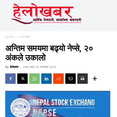
Home
अर्थ खबर
अन्तिम समयमा बढ्यो नेप्से, २०
अंकले उकालो
By
हेलाेखबर
-
२०७६ भाद्र १७, मंगलवार १३:१०