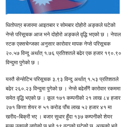
धितोपत्र बजारमा आइतबार र सोमबार दोहोरो अङ्कले घटेको
नेप्से परिसूचक आज भने दोहोरो अङ्कले वृद्धि भएको छ । नेपाल
स्टक एक्सचेन्जका अनुसार कारोवार मापक नेप्से परिसूचक
२०.५७ विन्दु अर्थात् १.७६ प्रतिशतले बढेर एक हजार १९०.९०
विन्दुमा पुगेको छ ।
यस्तै सेन्सेटिभ परिसूचक ३.९३ विन्दु अर्थात् १.५३ प्रतिशतले
बढेर २६०.२३ विन्दुमा पुगेको छ । नेप्से बढेसँगै कारोवार रकममा
समेत वृद्धि भएको छ । कूल १७१ कम्पनीको २१ लाख ८४ हजार
२७१ कित्ता शेयर रु ५१ करोड पाँच लाख ५२ हजार ४१ मा
खरीद–बिक्री भए । बजार सुधार हुँदा १३७ कम्पनीको शेयर
मूल्य उकालो लागेको छ भने १९ वटाको घटेको छ, अन्यको भने