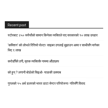
Recent post
स्टाेरबाट २५० रूपैयाँको सामान किनेका व्यक्तिले पाए सरकारको १० लाख उपहार
‘कमिशन’ को लोभले रित्तियो पोल्टाः साइबर ठगलाई बुझाउन आमा र साथीसँग मागेका
थिए ९ लाख
करोडौँको ठगी, मृतक व्यक्तिकै नाममा औंठाछाप
को हुन् ? लगानी बोर्डको सिइओ- याङकी उक्याब
गुगलको १५ अर्ब डलरको भारत डाटा सेन्टर परियोजनाः गतिसँगै विवाद