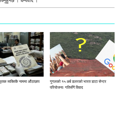
्नुहुनेछ । धन्यवाद ।
मृतक व्यक्तिकै नाममा औंठाछाप
गुगलको १५ अर्ब डलरको भारत डाटा सेन्टर
परियोजनाः गतिसँगै विवाद