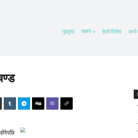
खबर
गृहपृष्ठ
हेलाे विशेष
अर्थ
चण्ड
ोरेपछि