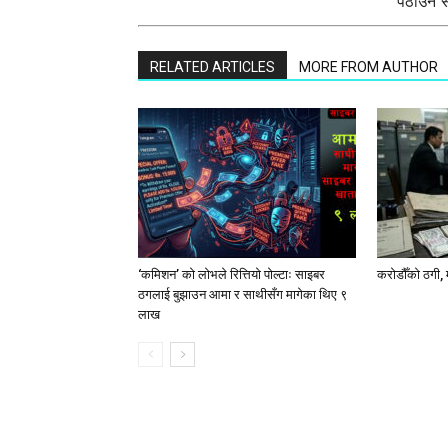
पठाउन सक
RELATED ARTICLES
MORE FROM AUTHOR
‘कमिशन’ को लोभले रित्तियो पोल्टाः साइबर
करोडौँको ठगी, 
ठगलाई बुझाउन आमा र साथीसँग मागेका थिए ९
लाख