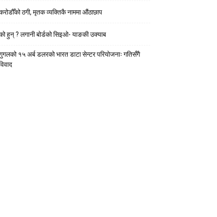
करोडौँको ठगी, मृतक व्यक्तिकै नाममा औंठाछाप
को हुन् ? लगानी बोर्डको सिइओ- याङकी उक्याब
गुगलको १५ अर्ब डलरको भारत डाटा सेन्टर परियोजनाः गतिसँगै
विवाद