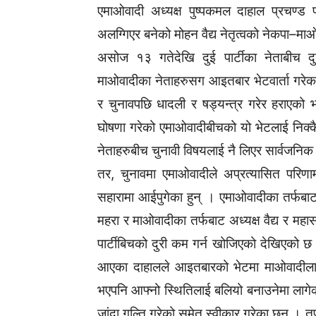
एमाओवादी अध्यक्ष पुष्पकमल दाहाल प्रचण्ड पा
अलग्गिएर बनेको मोहन वैद्य नेतृत्वको नेकपा–म
असोज १३ गतेदेखि दुई पार्टीका नेताबीच दुई
माओवादीका नेताहरुसग आइतबार भेटवार्ता गरेका 
र चुनावपछि धादली र षड्यन्त्र गरेर हराएको भन्
घोषणा गरेको एमाओवादीबीचको यो भेटलाई निक्कै
नेताहरुबीच चुनावी विषयलाई नै लिएर सार्वजनि
तर, चुनावमा एमाओवादीले अप्रत्यासित परिणाम बे
सहारामा आईपुगेका हुन् । एमाओवादीका तर्फबाट अ
महरा र माओवादीका तर्फबाट अध्यक्ष वैद्य र महा
पार्टीबिचको दुरी कम गर्न खोजिएको देखिएको छ ।
आएका दाहालले आइतबारको भेटमा माओवादीलाई
भएपनि आफ्नो स्थितिलाई बलियो बनाउनेमा लागेका 
जांदा गल्ति गरेको समेत स्वीकार गरेका छन् । तप