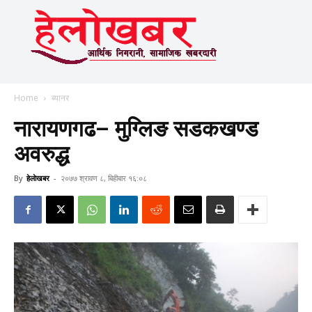
Home
ब्यानर
नारायणगढ– मुग्लिङ सडकखण्ड
अवरुद्ध
By
हेलाेखबर
-
२०७७ श्रावण ८, बिहीबार १६:०८