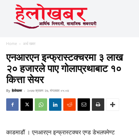
Home
अर्थ खबर
एनआरएन इन्फ्रास्टक्चरमा ३ लाख
२० हजारले पाए गोलाप्रथाबाट १०
कित्ता सेयर
By
हेलाेखबर
-
२०७७ श्रावण २७, मंगलवार ०५:०४
काडमाडौं । एनआरएन इन्फ्रास्टक्चर एण्ड डेभलपमेण्ट