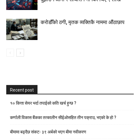
करोडौँको ठगी, मृतक व्यक्तिकै नाममा औंठाछाप
Recent post
१० कित्ता सेयर भर्दा तपाईको कति खर्च हुन्छ ?
कर्णाली विकास बैंकका तत्कालीन सीईओसहित तीन पक्राउ, भएकाे के हाे ?
बीमामा बढ्दैछ संकटः ३९ अर्बको भएन बीमा नवीकरण