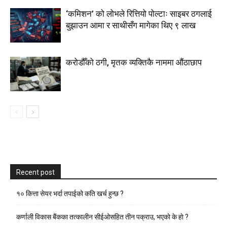
‘कमिशन’ को लोभले रित्तियो पोल्टाः साइबर ठगलाई
बुझाउन आमा र साथीसँग मागेका थिए ९ लाख
करोडौँको ठगी, मृतक व्यक्तिकै नाममा औंठाछाप
Recent post
१० कित्ता सेयर भर्दा तपाईको कति खर्च हुन्छ ?
कर्णाली विकास बैंकका तत्कालीन सीईओसहित तीन पक्राउ, भएकाे के हाे ?