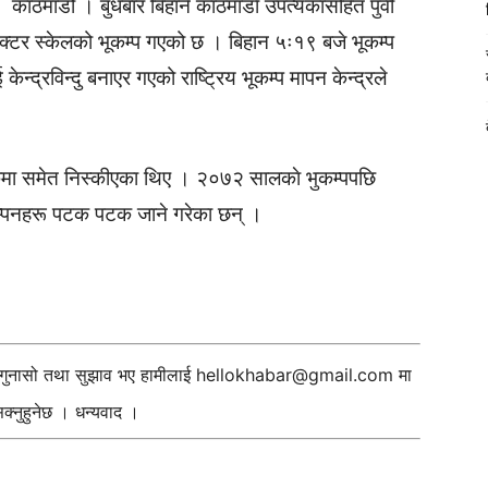
काठमाडौं । बुधबार बिहानै काठमाडाैं उपत्यकासहित पुर्वी
ेक्टर स्केलको भूकम्प गएको छ । बिहान ५ः१९ बजे भूकम्प
ेन्द्रविन्दु बनाएर गएको राष्ट्रिय भूकम्प मापन केन्द्रले
मा समेत निस्कीएका थिए । २०७२ सालकाे भुकम्पपछि
कम्पनहरू पटक पटक जाने गरेका छन् ।
ी गुनासो तथा सुझाव भए हामीलाई
hellokhabar@gmail.com
मा
्नुहुनेछ । धन्यवाद ।