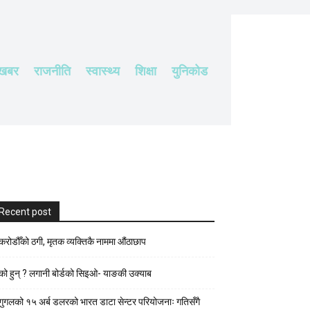
 खबर
राजनीति
स्वास्थ्य
शिक्षा
युनिकोड
Recent post
करोडौँको ठगी, मृतक व्यक्तिकै नाममा औंठाछाप
को हुन् ? लगानी बोर्डको सिइओ- याङकी उक्याब
गुगलको १५ अर्ब डलरको भारत डाटा सेन्टर परियोजनाः गतिसँगै