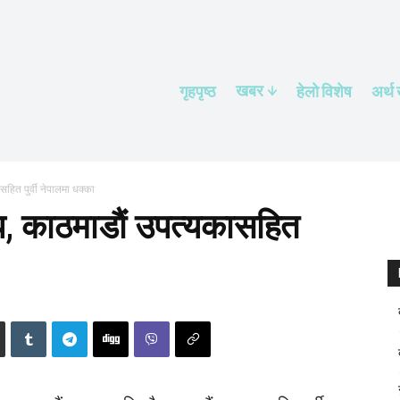
खबर
गृहपृष्ठ
हेलाे विशेष
अर्थ
ासहित पुर्वी नेपालमा धक्का
्प, काठमाडाैं उपत्यकासहित