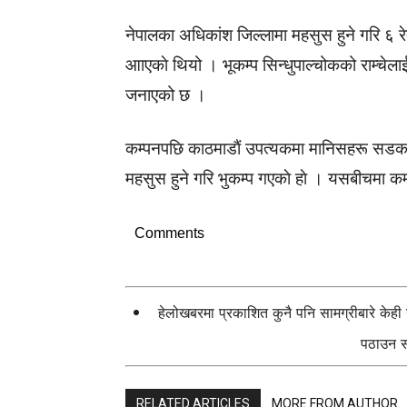
नेपालका अधिकांश जिल्लामा महसुस हुने गरि ६ र
आाएकाे थियो । भूकम्प सिन्धुपाल्चोकको राम्चेलाई क
जनाएको छ ।
कम्पनपछि काठमाडाैं उपत्यकमा मानिसहरू सडक
महसुस हुने गरि भुकम्प गएकाे हाे । यसबीचमा 
Comments
हेलोखबरमा प्रकाशित कुनै पनि सामग्रीबारे केह
पठाउन सक
RELATED ARTICLES
MORE FROM AUTHOR