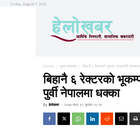
Friday, August 7, 2026
Home
मुख्य समाचार
बिहानै ६ रेक्टरकाे भूकम्प, काठमाडाैं उपत्यक
बिहानै ६ रेक्टरकाे भूकम
पुर्वी नेपालमा धक्का
By
हेलाेखबर
-
२०७७ भाद्र ३१, बुधबार ०६:१४