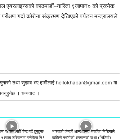
पाल एयरलाइन्सको काठमाडौं–नारिता ९जापान० को प्रत्येक
रीक्षण गर्दा कोरोना संक्रमण देखिएको पर्यटन मन्त्रालयले
ी गुनासो तथा सुझाव भए हामीलाई
hellokhabar@gmail.com
मा
्नुहुनेछ । धन्यवाद ।
े पाए त्यहीँ पोष्ट गर्दै हुनुहुन्छ
भारतकाे जेनजी आन्दोलनमा त्यहाँका मिडियाले
र १ लाख जरिवानामा पर्नुहाेला नि !
कहिल्यै नभोगेको अपमानकाे कथा (भिडियो)