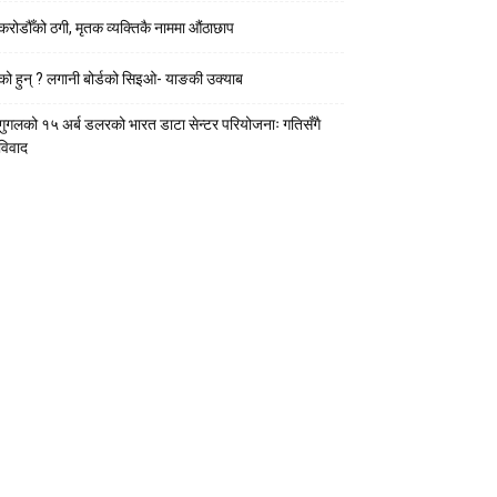
करोडौँको ठगी, मृतक व्यक्तिकै नाममा औंठाछाप
को हुन् ? लगानी बोर्डको सिइओ- याङकी उक्याब
गुगलको १५ अर्ब डलरको भारत डाटा सेन्टर परियोजनाः गतिसँगै
विवाद