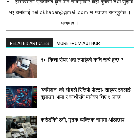
हेलोखबरमा प्रकाशित कुनै पनि सामग्रीबारे केही गुनासो तथा सुझाव
भए हामीलाई
hellokhabar@gmail.com
मा पठाउन सक्नुहुनेछ ।
धन्यवाद ।
RELATED ARTICLES
MORE FROM AUTHOR
१० कित्ता सेयर भर्दा तपाईको कति खर्च हुन्छ ?
‘कमिशन’ को लोभले रित्तियो पोल्टाः साइबर ठगलाई
बुझाउन आमा र साथीसँग मागेका थिए ९ लाख
करोडौँको ठगी, मृतक व्यक्तिकै नाममा औंठाछाप