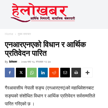
Home
मुख्य समाचार
एनआरएनएको विधान र आर्थिक
प्रतिवेदन पारित
By
हेलाेखबर
-
२०७७ माघ १३, मंगलवार १२:३७
गैरआवासीय नेपाली सङ्घ (एनआरएनए)को महाधिवेशनबाट
सङ्घको संशोधित विधान र आर्थिक प्रतिवेदन सर्वसम्मतिले
पारित गरिएको छ ।