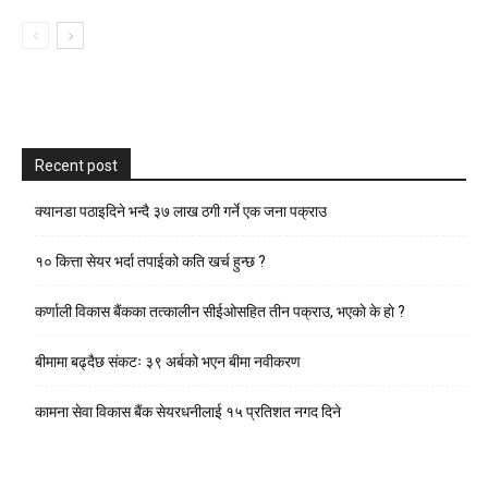
Recent post
क्यानडा पठाइदिने भन्दै ३७ लाख ठगी गर्ने एक जना पक्राउ
१० कित्ता सेयर भर्दा तपाईको कति खर्च हुन्छ ?
कर्णाली विकास बैंकका तत्कालीन सीईओसहित तीन पक्राउ, भएकाे के हाे ?
बीमामा बढ्दैछ संकटः ३९ अर्बको भएन बीमा नवीकरण
कामना सेवा विकास बैंक सेयरधनीलाई १५ प्रतिशत नगद दिने