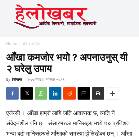
Home
ठगी र अपराध
आँखा कमजोर भयो ? अपनाउनुस् यी
२ घरेलु उपाय
By
हेलाेखबर
-
२०७७ चैत्र ३, मंगलवार ०९:१९
एजेन्सी । आँखा हाम्रो लागि जति आवश्यक छ, त्यति नै
संवेदनशील पनि छ। संसारभरका मानिसहरु मध्ये ७० प्रतिशत
भन्दा बढी मानिसहरुले आँखाको समस्या झेलिरहेका छन् । आँखा