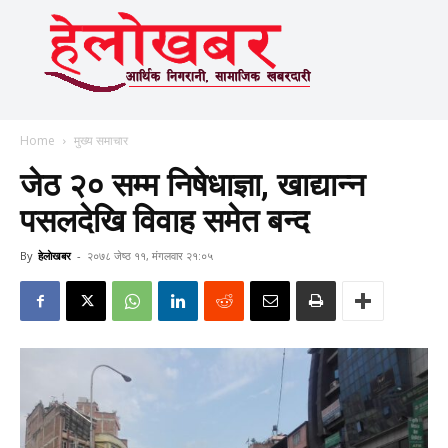
Home
मुख्य समाचार
जेठ २० सम्म निषेधाज्ञा, खाद्यान्न
पसलदेखि विवाह समेत बन्द
By
हेलाेखबर
-
२०७८ जेष्ठ ११, मंगलवार २१:०५