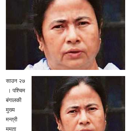
साउन २७
। पश्चिम
बंगालकी
मुख्य
मन्त्री
ममता