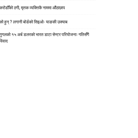
करोडौँको ठगी, मृतक व्यक्तिकै नाममा औंठाछाप
को हुन् ? लगानी बोर्डको सिइओ- याङकी उक्याब
गुगलको १५ अर्ब डलरको भारत डाटा सेन्टर परियोजनाः गतिसँगै
विवाद