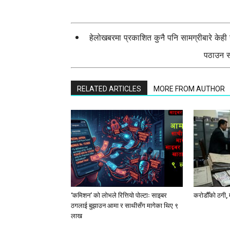
हेलोखबरमा प्रकाशित कुनै पनि सामग्रीबारे केह
पठाउन सक
RELATED ARTICLES
MORE FROM AUTHOR
‘कमिशन’ को लोभले रित्तियो पोल्टाः साइबर
करोडौँको ठगी, 
ठगलाई बुझाउन आमा र साथीसँग मागेका थिए ९
लाख