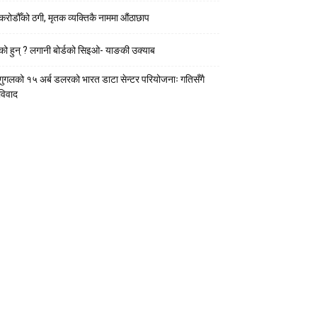
करोडौँको ठगी, मृतक व्यक्तिकै नाममा औंठाछाप
को हुन् ? लगानी बोर्डको सिइओ- याङकी उक्याब
गुगलको १५ अर्ब डलरको भारत डाटा सेन्टर परियोजनाः गतिसँगै
विवाद