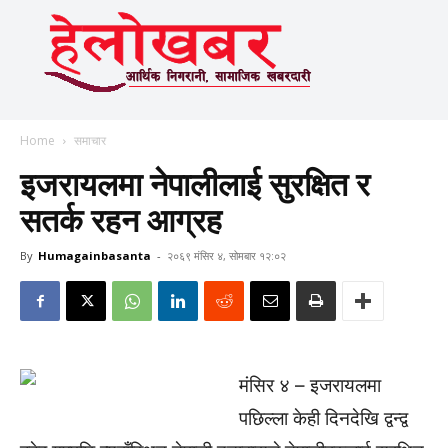
Home
समाचार
इजरायलमा नेपालीलाई सुरक्षित र
सतर्क रहन आग्रह
By
Humagainbasanta
-
२०६९ मंसिर ४, सोमबार १२:०२
मंसिर ४ – इजरायलमा
पछिल्ला केही दिनदेखि द्वन्द्व