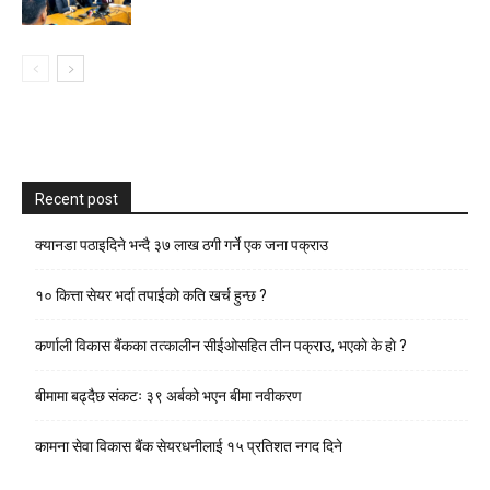
Recent post
क्यानडा पठाइदिने भन्दै ३७ लाख ठगी गर्ने एक जना पक्राउ
१० कित्ता सेयर भर्दा तपाईको कति खर्च हुन्छ ?
कर्णाली विकास बैंकका तत्कालीन सीईओसहित तीन पक्राउ, भएकाे के हाे ?
बीमामा बढ्दैछ संकटः ३९ अर्बको भएन बीमा नवीकरण
कामना सेवा विकास बैंक सेयरधनीलाई १५ प्रतिशत नगद दिने