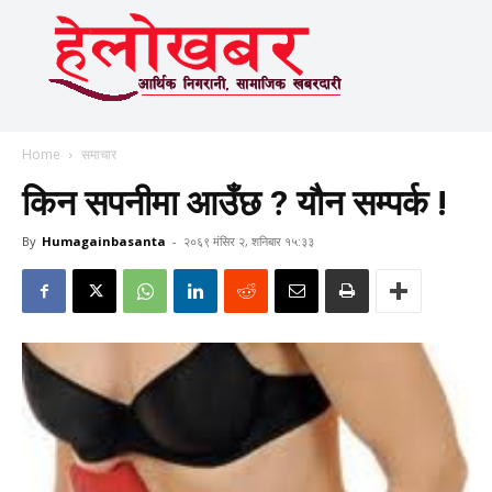
Home
समाचार
किन सपनीमा आउँछ ? यौन सम्पर्क !
By
Humagainbasanta
-
२०६९ मंसिर २, शनिबार १५:३३