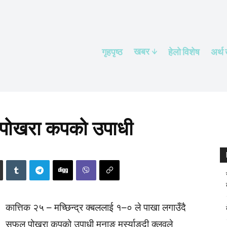
खबर
गृहपृष्ठ
हेलाे विशेष
अर्थ
 पोखरा कपको उपाधी
कात्तिक २५ – मच्छिन्द्र क्बललाई १–० ले पाखा लगाउँदै
सफल पोखरा कपको उपाधी मनाङ मर्स्याङ्दी क्लवले