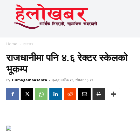
Home
समाचार
राजधानीमा पनि ४.६ रेक्टर स्केलको
भूकम्प
By
Humagainbasanta
-
२०६९ कार्तिक २०, सोमबार १३:२१