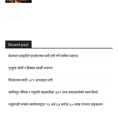
Recent post
बेलायत पठाइदिने प्रलाेभनमा पारी ठगी गर्ने व्यक्ति पक्राउ
गुन्डुमा ओली र हिक्मत कार्की भनाभन
चितवनमा मात्रै ५२१ अनलाइन ठगी
कान्तिपुर सेभिङ र पशुपति सहकारीका ३४१ जना बचतकर्ताको रकम फिर्ता
रसुवागढी भन्सार कार्यालयद्वारा १३ अर्ब ६४ करोड ६० लाख राजस्व सङ्कलन