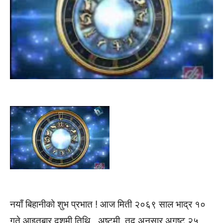
नयाँ बिहानीको शुभ प्रभात ! आज मिती २०६९ साल भाद्र १०
गते आइतबार दशमी तिथि , अष्टमी, तद अनुसार अगष्ट २५