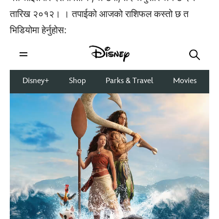
तारिख २०१२। । तपाईको आजको राशिफल कस्तो छ त
भिडियोमा हेर्नुहोस: