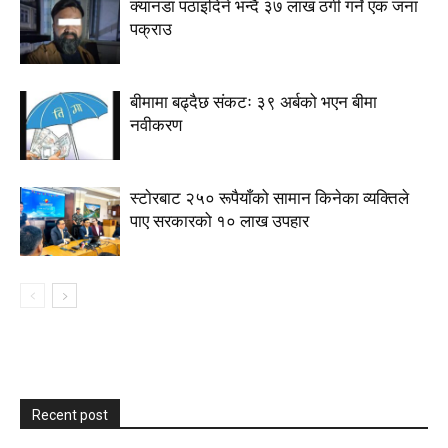
क्यानडा पठाइदिने भन्दै ३७ लाख ठगी गर्ने एक जना
पक्राउ
बीमामा बढ्दैछ संकटः ३९ अर्बको भएन बीमा
नवीकरण
स्टाेरबाट २५० रूपैयाँको सामान किनेका व्यक्तिले
पाए सरकारको १० लाख उपहार
Recent post