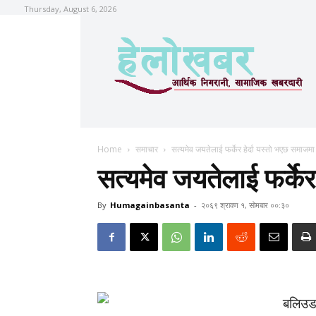
Thursday, August 6, 2026
Home
समाचार
सत्यमेव जयतेलाई फर्केर हेर्दा यस्तो भएछ समाजमा 
सत्यमेव जयतेलाई फर्केर
By
Humagainbasanta
-
२०६९ श्रावण १, सोमबार ००:३०
बलिउड 