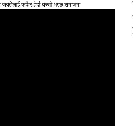
व जयतेलाई फर्केर हेर्दा यस्तो भएछ समाजमा