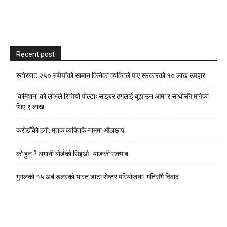
Recent post
स्टाेरबाट २५० रूपैयाँको सामान किनेका व्यक्तिले पाए सरकारको १० लाख उपहार
‘कमिशन’ को लोभले रित्तियो पोल्टाः साइबर ठगलाई बुझाउन आमा र साथीसँग मागेका
थिए ९ लाख
करोडौँको ठगी, मृतक व्यक्तिकै नाममा औंठाछाप
को हुन् ? लगानी बोर्डको सिइओ- याङकी उक्याब
गुगलको १५ अर्ब डलरको भारत डाटा सेन्टर परियोजनाः गतिसँगै विवाद