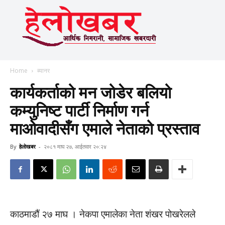
Home
ब्यानर
कार्यकर्ताको मन जोडेर बलियो
कम्युनिष्ट पार्टी निर्माण गर्न
माओवादीसँग एमाले नेताको प्रस्ताव
By
हेलाेखबर
-
२०८१ माघ २७, आईतवार २०:२४
काठमाडौं २७ माघ । नेकपा एमालेका नेता शंखर पोखरेलले