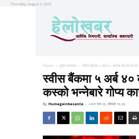
Thursday, August 6, 2026
Home
मुख्य समाचार
स्वीस बैंकमा ५ अर्ब ४० करोड नेपाली कालो धन
स्वीस बैंकमा ५ अर्ब ४
कस्को भन्नेबारे गोप्य का
By
Humagainbasanta
-
२०७१ माघ २६, सोमबार १६:३६