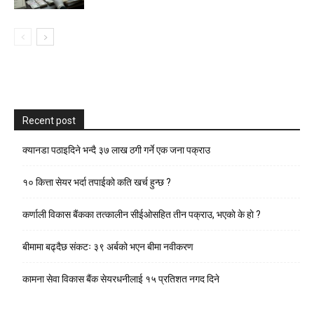
Recent post
क्यानडा पठाइदिने भन्दै ३७ लाख ठगी गर्ने एक जना पक्राउ
१० कित्ता सेयर भर्दा तपाईको कति खर्च हुन्छ ?
कर्णाली विकास बैंकका तत्कालीन सीईओसहित तीन पक्राउ, भएकाे के हाे ?
बीमामा बढ्दैछ संकटः ३९ अर्बको भएन बीमा नवीकरण
कामना सेवा विकास बैंक सेयरधनीलाई १५ प्रतिशत नगद दिने