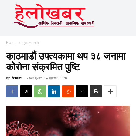
Home
मुख्य समाचार
काठमाडौं उपत्यकामा थप ३८ जनामा
कोरोना संक्रमित पुष्टि
By
हेलाेखबर
-
२०७७ श्रावण १६, शुक्रबार ११:१०