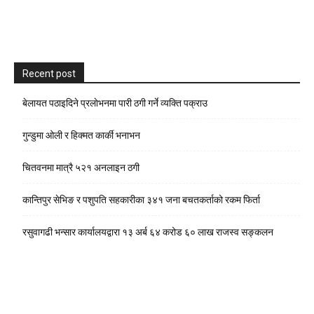
Recent post
बेलायत पठाइदिने प्रलाेभनमा पारी ठगी गर्ने व्यक्ति पक्राउ
गुन्डुमा ओली र हिक्मत कार्की भनाभन
चितवनमा मात्रै ५२१ अनलाइन ठगी
कान्तिपुर सेभिङ र पशुपति सहकारीका ३४१ जना बचतकर्ताको रकम फिर्ता
रसुवागढी भन्सार कार्यालयद्वारा १३ अर्ब ६४ करोड ६० लाख राजस्व सङ्कलन