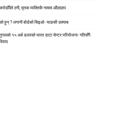
करोडौँको ठगी, मृतक व्यक्तिकै नाममा औंठाछाप
को हुन् ? लगानी बोर्डको सिइओ- याङकी उक्याब
गुगलको १५ अर्ब डलरको भारत डाटा सेन्टर परियोजनाः गतिसँगै
विवाद