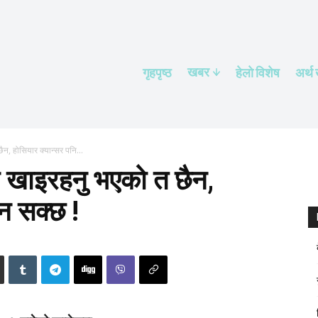
खबर
गृहपृष्ठ
हेलाे विशेष
अर्थ
ैन, होसियार क्यान्सर पनि...
ढी खाइरहनु भएको त छैन,
ुन सक्छ !