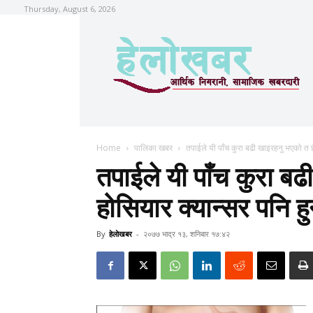
Thursday, August 6, 2026
Home
पालिका खबर
तपाईले यी पाँच कुरा बढी खाइरहनु भएको त छ
तपाईले यी पाँच कुरा ब
होसियार क्यान्सर पनि ह
By
हेलाेखबर
-
२०७७ भाद्र १३, शनिबार १७:४२