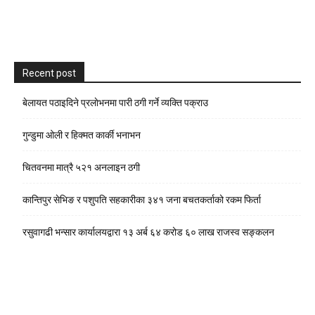
Recent post
बेलायत पठाइदिने प्रलाेभनमा पारी ठगी गर्ने व्यक्ति पक्राउ
गुन्डुमा ओली र हिक्मत कार्की भनाभन
चितवनमा मात्रै ५२१ अनलाइन ठगी
कान्तिपुर सेभिङ र पशुपति सहकारीका ३४१ जना बचतकर्ताको रकम फिर्ता
रसुवागढी भन्सार कार्यालयद्वारा १३ अर्ब ६४ करोड ६० लाख राजस्व सङ्कलन