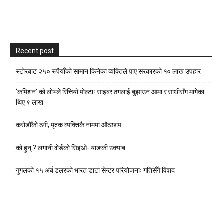
Recent post
स्टाेरबाट २५० रूपैयाँको सामान किनेका व्यक्तिले पाए सरकारको १० लाख उपहार
‘कमिशन’ को लोभले रित्तियो पोल्टाः साइबर ठगलाई बुझाउन आमा र साथीसँग मागेका
थिए ९ लाख
करोडौँको ठगी, मृतक व्यक्तिकै नाममा औंठाछाप
को हुन् ? लगानी बोर्डको सिइओ- याङकी उक्याब
गुगलको १५ अर्ब डलरको भारत डाटा सेन्टर परियोजनाः गतिसँगै विवाद