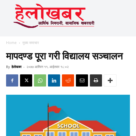
Home
मुख्य समाचार
मापदण्ड पूरा गरी विद्यालय सञ्चालन
By
हेलाेखबर
-
२०७७ आश्विन ११, आईतवार १८:०२