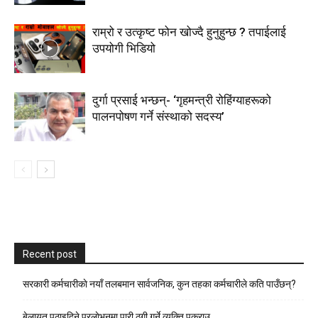
राम्रो र उत्कृष्ट फोन खोज्दै हुनुहुन्छ ? तपाईलाई
उपयोगी भिडियो
दुर्गा प्रसाई भन्छन्- ‘गृहमन्त्री रोहिंग्याहरूको
पालनपोषण गर्ने संस्थाको सदस्य’
Recent post
सरकारी कर्मचारीकाे नयाँ तलबमान सार्वजनिक, कुन तहका कर्मचारीले कति पाउँछन्?
बेलायत पठाइदिने प्रलाेभनमा पारी ठगी गर्ने व्यक्ति पक्राउ