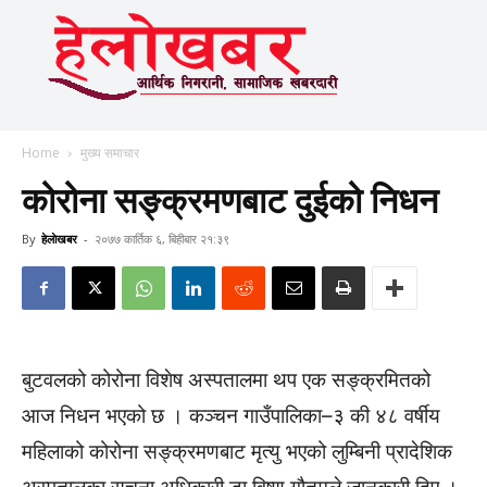
Home
मुख्य समाचार
कोरोना सङ्क्रमणबाट दुईको निधन
By
हेलाेखबर
-
२०७७ कार्तिक ६, बिहीबार २१:३९
बुटवलको कोरोना विशेष अस्पतालमा थप एक सङ्क्रमितको
आज निधन भएको छ । कञ्चन गाउँपालिका–३ की ४८ वर्षीय
महिलाको कोरोना सङ्क्रमणबाट मृत्यु भएको लुम्बिनी प्रादेशिक