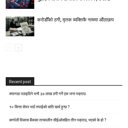
करोडौँको ठगी, मृतक व्यक्तिकै नाममा औंठाछाप
Recent post
क्यानडा पठाइदिने भन्दै ३७ लाख ठगी गर्ने एक जना पक्राउ
१० कित्ता सेयर भर्दा तपाईको कति खर्च हुन्छ ?
कर्णाली विकास बैंकका तत्कालीन सीईओसहित तीन पक्राउ, भएकाे के हाे ?