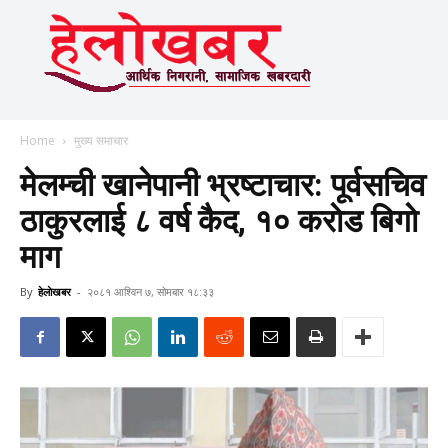
Home
मुख्य समाचार
मेलम्ची खानेपानी भ्रष्टाचार: पूर्वसचिव
ठाकुरलाई ८ वर्ष कैद, १० कराेड बिगाे
माग
By
हेलाेखबर
-
२०८१ आश्विन ७, सोमबार १८:३३