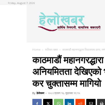
Friday, August 7, 2026
Home
पालिका खबर
काठमाडौं महानगरद्धारा विद्यालयमा छापा, गम्
काठमाडौं महानगरद्धारा 
अनियमितता देखिएको भन्
कर चुक्तासम्म मागियो
By
हेलाेखबर
-
२०८२ श्रावण १६, शुक्रबार १९:१५