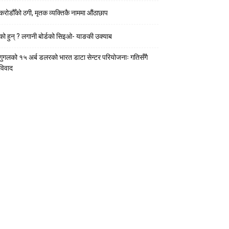
करोडौँको ठगी, मृतक व्यक्तिकै नाममा औंठाछाप
को हुन् ? लगानी बोर्डको सिइओ- याङकी उक्याब
गुगलको १५ अर्ब डलरको भारत डाटा सेन्टर परियोजनाः गतिसँगै
विवाद