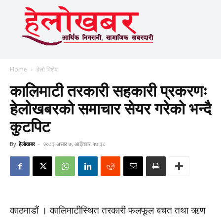
Home
हेलाे विशेष
कालिमाटी तरकारी सहकारी प्रकरणः
हेलोखबरको समाचार सेयर गरेको भन्दै
कुटपिट
By
हेलाेखबर
-
२०८३ असार ७, आईतवार १७:३८
काठमाडौं । कालिमाटीस्थित तरकारी फलफूल बचत तथा ऋण