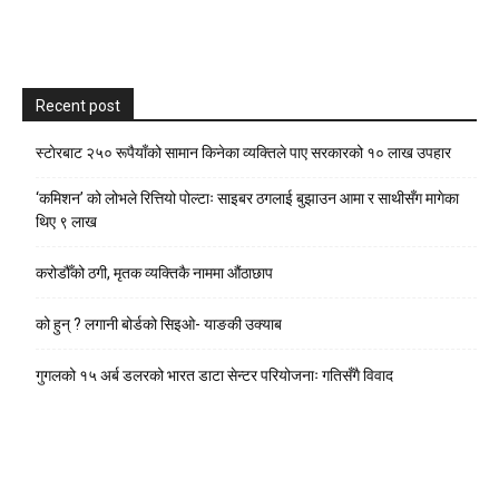
Recent post
स्टाेरबाट २५० रूपैयाँको सामान किनेका व्यक्तिले पाए सरकारको १० लाख उपहार
‘कमिशन’ को लोभले रित्तियो पोल्टाः साइबर ठगलाई बुझाउन आमा र साथीसँग मागेका
थिए ९ लाख
करोडौँको ठगी, मृतक व्यक्तिकै नाममा औंठाछाप
को हुन् ? लगानी बोर्डको सिइओ- याङकी उक्याब
गुगलको १५ अर्ब डलरको भारत डाटा सेन्टर परियोजनाः गतिसँगै विवाद