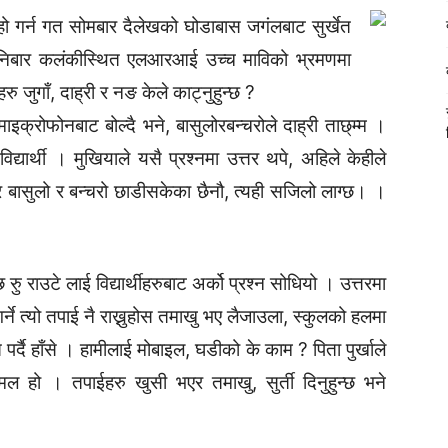
ो गर्न गत सोमबार दैलेखको घोडाबास जगंलबाट सुर्खेत
 शनिबार कलंकीस्थित एलआरआई उच्च माविको भ्रमणमा
हरु जुगाँ, दाह्री र नङ केले काट्नुहुन्छ ?
े माइक्रोफोनबाट बोल्दै भने, बासुलोरबन्चरोले दाह्री ताछ्म्म ।
्यार्थी । मुखियाले यसै प्रश्नमा उत्तर थपे, अहिले केहीले
 बासुलो र बन्चरो छाडीसकेका छैनौ, त्यही सजिलो लाग्छ। ।
रुु राउटे लाई विद्यार्थीहरुबाट अर्को प्रश्न सोधियो । उत्तरमा
्ने त्यो तपाई नै राख्नुहोस तमाखु भए लैजाउला, स्कुलको हलमा
पर्दै हाँसे । हामीलाई मोबाइल, घडीको के काम ? पिता पुर्खाले
्मल हो । तपाईहरु खुसी भएर तमाखु, सुर्ती दिनुहुन्छ भने