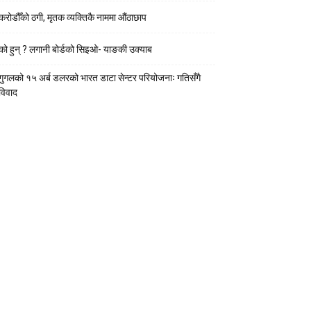
करोडौँको ठगी, मृतक व्यक्तिकै नाममा औंठाछाप
को हुन् ? लगानी बोर्डको सिइओ- याङकी उक्याब
गुगलको १५ अर्ब डलरको भारत डाटा सेन्टर परियोजनाः गतिसँगै
विवाद