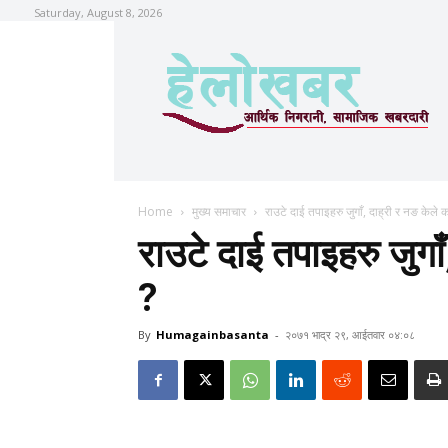
Saturday, August 8, 2026
Home
मुख्य समाचार
राउटे दाई तपाइहरु जुगाँ, दाह्री र नङ केले का
राउटे दाई तपाइहरु जुगाँ
?
By
Humagainbasanta
-
२०७१ भाद्र २९, आईतवार ०४:०८