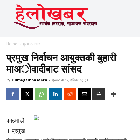
Home
मुख्य समाचार
प्रमुख निर्वाचन आयुक्तकी बुहारी
माअाेवादीबाट सांसद
By
Humagainbasanta
-
२०७४ पुष १५, शनिबार ०३:३१
काठमाडाैं
। प्रमुख