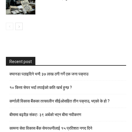
Recent post
क्यानडा पठाइदिने भन्दै ३७ लाख ठगी गर्ने एक जना पक्राउ
१० कित्ता सेयर भर्दा तपाईको कति खर्च हुन्छ ?
कर्णाली विकास बैंकका तत्कालीन सीईओसहित तीन पक्राउ, भएकाे के हाे ?
बीमामा बढ्दैछ संकटः ३९ अर्बको भएन बीमा नवीकरण
कामना सेवा विकास बैंक सेयरधनीलाई १५ प्रतिशत नगद दिने