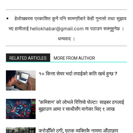
हेलोखबरमा प्रकाशित कुनै पनि सामग्रीबारे केही गुनासो तथा सुझाव
भए हामीलाई
hellokhabar@gmail.com
मा पठाउन सक्नुहुनेछ ।
धन्यवाद ।
RELATED ARTICLES
MORE FROM AUTHOR
१० कित्ता सेयर भर्दा तपाईको कति खर्च हुन्छ ?
‘कमिशन’ को लोभले रित्तियो पोल्टाः साइबर ठगलाई
बुझाउन आमा र साथीसँग मागेका थिए ९ लाख
करोडौँको ठगी, मृतक व्यक्तिकै नाममा औंठाछाप