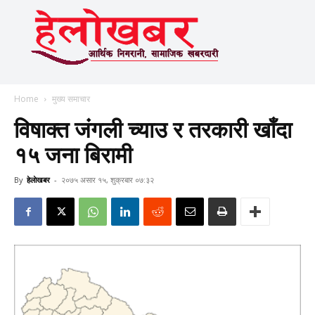
Home
मुख्य समाचार
विषाक्त जंगली च्याउ र तरकारी खाँदा
१५ जना बिरामी
By
हेलाेखबर
-
२०७५ असार १५, शुक्रबार ०७:३२