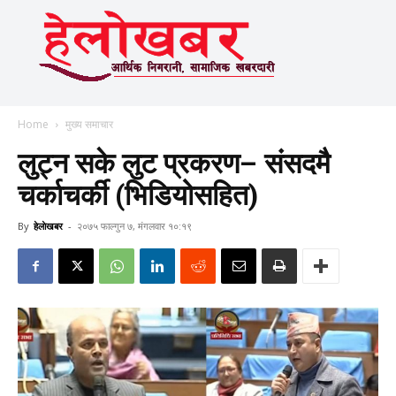
Home
मुख्य समाचार
लुट्न सके लुट प्रकरण– संसदमै
चर्काचर्की (भिडियोसहित)
By
हेलाेखबर
-
२०७५ फाल्गुन ७, मंगलवार १०:१९