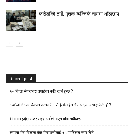
करोडौँको ठगी, मृतक व्यक्तिकै नाममा औंठाछाप
Recent post
१० कित्ता सेयर भर्दा तपाईको कति खर्च हुन्छ ?
कर्णाली विकास बैंकका तत्कालीन सीईओसहित तीन पक्राउ, भएकाे के हाे ?
बीमामा बढ्दैछ संकटः ३९ अर्बको भएन बीमा नवीकरण
कामना सेवा विकास बैंक सेयरधनीलाई १५ प्रतिशत नगद दिने