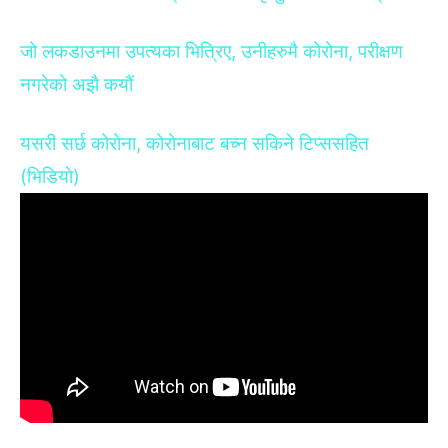
जो लकडाउनमा उपत्यका भित्रिए, उनीहरुमै कोरोना, परीक्षण
नगरेको अझै कयौं
यसरी सर्छ कोरोना, कोरोनाबाट बच्न सकिने टिप्ससहित
(भिडियाे)