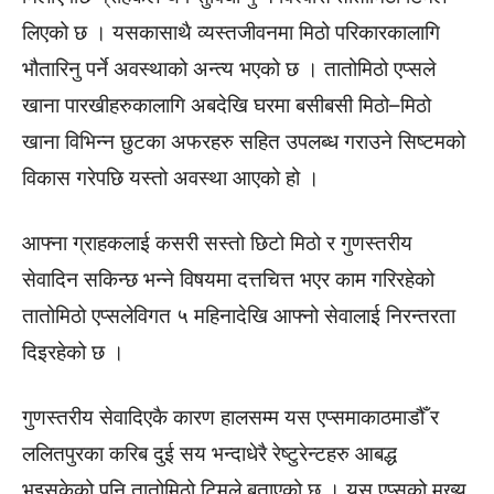
लिएको छ । यसकासाथै व्यस्तजीवनमा मिठो परिकारकालागि
भौतारिनु पर्ने अवस्थाको अन्त्य भएको छ । तातोमिठो एप्सले
खाना पारखीहरुकालागि अबदेखि घरमा बसीबसी मिठो–मिठो
खाना विभिन्न छुटका अफरहरु सहित उपलब्ध गराउने सिष्टमको
विकास गरेपछि यस्तो अवस्था आएको हो ।
आफ्ना ग्राहकलाई कसरी सस्तो छिटो मिठो र गुणस्तरीय
सेवादिन सकिन्छ भन्ने विषयमा दत्तचित्त भएर काम गरिरहेको
तातोमिठो एप्सलेविगत ५ महिनादेखि आफ्नो सेवालाई निरन्तरता
दिइरहेको छ ।
गुणस्तरीय सेवादिएकै कारण हालसम्म यस एप्समाकाठमाडौँ र
ललितपुरका करिब दुई सय भन्दाधेरै रेष्टुरेन्टहरु आबद्ध
भइसकेको पनि तातोमिठो टिमले बताएको छ । यस एप्सको मुख्य