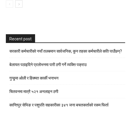
Recent post
सरकारी कर्मचारीकाे नयाँ तलबमान सार्वजनिक, कुन तहका कर्मचारीले कति पाउँछन्?
बेलायत पठाइदिने प्रलाेभनमा पारी ठगी गर्ने व्यक्ति पक्राउ
गुन्डुमा ओली र हिक्मत कार्की भनाभन
चितवनमा मात्रै ५२१ अनलाइन ठगी
कान्तिपुर सेभिङ र पशुपति सहकारीका ३४१ जना बचतकर्ताको रकम फिर्ता