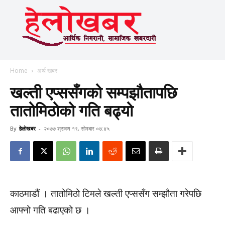
Home
अर्थ खबर
खल्ती एप्ससँगको सम्पझौतापछि
तातोमिठोको गति बढ्यो
By
हेलाेखबर
-
२०७७ श्रावण १९, सोमबार ०७:४५
काठमाडौं । तातोमिठो टिमले खल्ती एप्ससँग सम्झौता गरेपछि
आफ्नो गति बढाएको छ ।