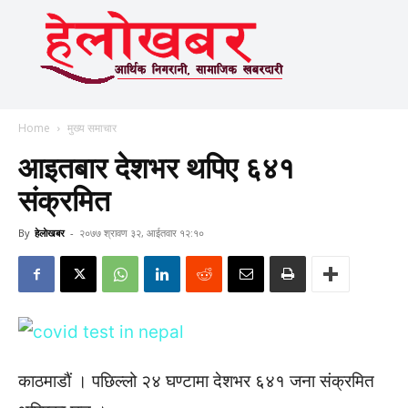
Home
मुख्य समाचार
आइतबार देशभर थपिए ६४१
संक्रमित
By
हेलाेखबर
-
२०७७ श्रावण ३२, आईतवार १२:१०
काठमाडौं । पछिल्लो २४ घण्टामा देशभर ६४१ जना संक्रमित